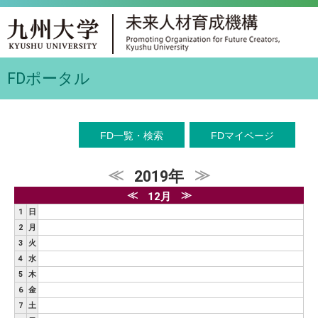
FDポータル
≪
≫
2019年
≪
≫
12月
1
日
2
月
3
火
4
水
5
木
6
金
7
土