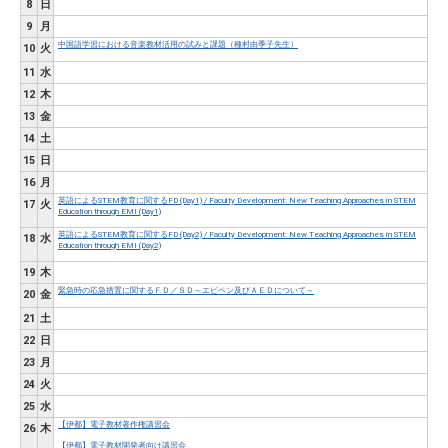
8
日
9
月
中国語学習における音楽教材活用の試みと課題（種村由季子先生）
10
火
11
水
12
木
13
金
14
土
15
日
16
月
英語によるSTEM教育に関するFD (Day1) / Faculty Development: New Teaching Approaches in STEM
17
火
Education through EMI (Day1)
英語によるSTEM教育に関するFD (Day2) / Faculty Development: New Teaching Approaches in STEM
18
水
Education through EMI (Day2)
19
木
緊急時の応急措置に関するＦＤ／ＳＤ～エピペン及びＡＥＤについて～
20
金
21
土
22
日
23
月
24
火
25
水
【伊都】電子教材著作権講習会
26
木
【伊都】電子教材開発者向け講習会