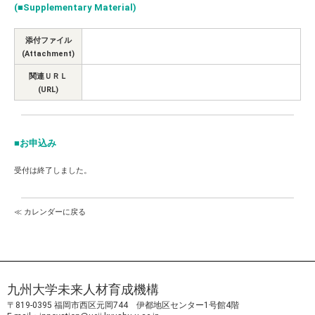
(■Supplementary Material)
添付ファイル
(Attachment)
関連ＵＲＬ
(URL)
■お申込み
受付は終了しました。
≪ カレンダーに戻る
九州大学未来人材育成機構
〒819-0395 福岡市西区元岡744 伊都地区センター1号館4階