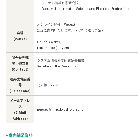
システム情報科学研究院
Faculty of Information Science and Electrical Engineering
オンライン開催（Webex)
別途ご案内いたします。（7/20に送付予定）
会場
(Venue)
Online（Webex）
Later notice (July 20)
問合せ先部
システム情報科学研究院長秘書
署：担当者
Secretary to the Dean of ISEE
(Contact)
連絡先電話番
号
（内線 2703）
(Telephone)
メールアドレ
ス
isee-sec@jimu.kyushu-u.ac.jp
(E-Mail
Address)
■案内補足資料