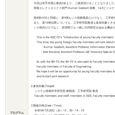
今回は若手外国人教員2名より、ご講演頂けることとなりました
情報エレクトロニクス部門 Kumar Goodwill 助教、I＆Eビジョナリ
第8弾のFDと同様に、第9弾もシス情教職員だけでなく、工学研
また、第10弾以降についても、工学研究院教員も参加対象とさ
シス情内だけでなく、部局間でも一緒に共同研究を始める機会
This is the ISEE FD's "Introduction of young faculty members
This time, two young foreign faculty members will talk about th
・Kumar Goodwill, Assistant Professor, Information Electronic
・Adel Barakat, Assistant Professor, I&E Visionary Special De
As with the 8th FD, the 9th FD is also open to Faculty members
Faculty members in Faculty of Engineering.
We hope it will be an opportunity for young faculty members to 
and to start joint research.
2.参加対象(Target)
システム情報科学研究院 教職員、工学研究院 教員
Faculty members and staff members in ISEE, Faculty members i
3.開催日時(Date / Time)
令和5年7月20日（木）13：30～14：10
プログラム