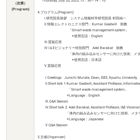
Thursday, July 20, 2023, 13：30～14：10
（次第）
(Program)
4.プログラム(Program)
Ⅰ.研究院長挨拶 システム情報科学研究院長 村田純一
Ⅱ.情報エレクトロニクス部門：Kumar Goodwill 助教
「Smart waste management system」
※使用言語：English
Ⅲ.質疑応答
Ⅳ.I＆Eビジョナリー特別部門 Adel Barakat 助教
「体内の組み込みセンサーに向けた技術、メタマテリ
※使用言語：日本語
Ⅴ.質疑応答
Ⅰ.Greetings : Junichi Murata, Dean, ISEE, Kyushu University,
Ⅱ.Short talk 1:Kumar Goodwill, Assistant Professor, Information 
「Smart waste management system」
※Language：English
Ⅲ.Q&A Session
Ⅳ.Short talk 2: Adel Barakat, Assistant Professor, I&E Visionar
「体内の組み込みセンサーに向けた技術、メタマテリ
※Language：Japanese
Ⅴ.Q&A Session
5.主催(Organizer)