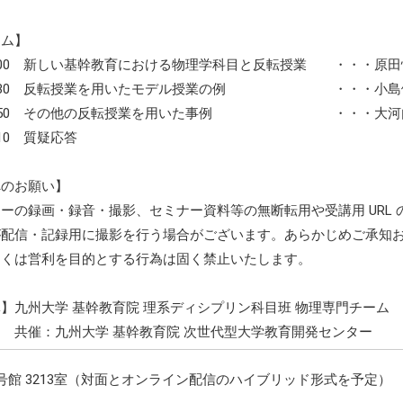
ラム】
〜17:00 新しい基幹教育における物理学科目と反転授業 ・・・原
0〜17:30 反転授業を用いたモデル授業の例 ・・・小島
0〜17:50 その他の反転授業を用いた事例 ・・・大河
8:10 質疑応答
へのお願い】
ーの録画・録音・撮影、セミナー資料等の無断転用や受講用 URL
が配信・記録用に撮影を行う場合がございます。あらかじめご承知
しくは営利を目的とする行為は固く禁止いたします。
】九州大学 基幹教育院 理系ディシプリン科目班 物理専門チーム
州大学 基幹教育院 次世代型大学教育開発センター
号館 3213室（対面とオンライン配信のハイブリッド形式を予定）