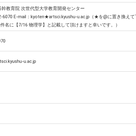
基幹教育院 次世代型大学教育開発センター
802-6070 E-mail：kyoten★artsci.kyushu-u.ac.jp（★を@に置
件名に【7/16 物理学】と記載して頂けますと幸いです。）
070
sci.kyushu-u.ac.jp