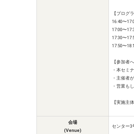
【プログ
16:40
17:0
17:3
17:50〜1
【参加者
・本セミナ
・主催者
・営業も
【実施主体
共催：九
会場
センター3
(Venue)