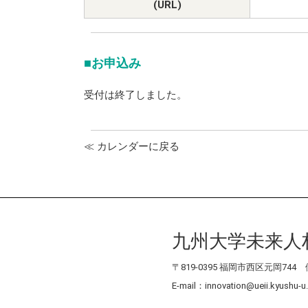
(URL)
■お申込み
受付は終了しました。
≪ カレンダーに戻る
九州大学未来人
〒819-0395 福岡市西区元岡74
E-mail：innovation@ueii.kyushu-u.