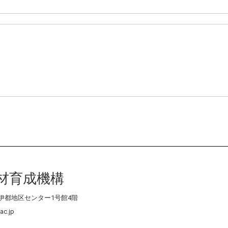
材育成機構
4 伊都地区センター1号館4階
ac.jp