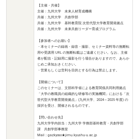
【主催・共催】
主催：九州大学 未来人材育成機構
共催：九州大学 共創学部
共催：九州大学 基幹教育院 次世代型大学教育開発拠点
共催：九州大学 未来共創リーダー育成プログラム
【参加者へのお願い】
・本セミナーの録画・録音・撮影、セミナー資料等の無断転
用や受講用 URL の無断転載はご遠慮ください。なお、主催
者が配信・記録用に撮影を行う場合がありますので、あらか
じめご承知おきください。
・営業もしくは営利を目的とする行為は禁止します。
【開催について】
このセミナーは、文部科学省による教育関係共同利用拠点
「大学の教職員の組織的な研修等の実施機関」における「次
世代型大学教育開発拠点」(九州大学、2024～2025 年度) の
採択を受け、開催されるものです。
【問い合わせ先】
九州大学学内担当：九州大学 学務部基幹教育・共創学部
課 共創学部事務室
Mail：gazkyoso★jimu.kyushu-u.ac.jp