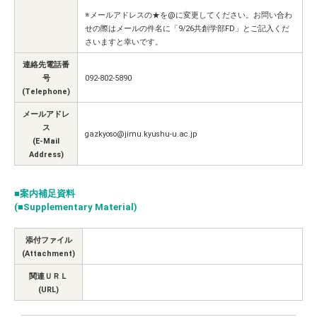
※メールアドレスの★を@に変更してください。お問い合わ
せの際はメールの件名に「9/26共創学部FD」とご記入くだ
さいますと幸いです。
連絡先電話番
号
092-802-5890
(Telephone)
メールアドレ
ス
gazkyoso@jimu.kyushu-u.ac.jp
(E-Mail
Address)
■案内補足資料
(■Supplementary Material)
添付ファイル
(Attachment)
関連ＵＲＬ
(URL)