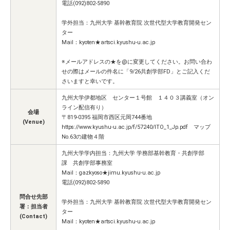
電話(092)802-5890
学外担当：九州大学 基幹教育院 次世代型大学教育開発セン
ター
Mail：kyoten★artsci.kyushu-u.ac.jp
※メールアドレスの★を@に変更してください。お問い合わ
せの際はメールの件名に「9/26共創学部FD」とご記入くだ
さいますと幸いです。
九州大学伊都地区 センター１号館 １４０３講義室（オン
ライン配信有り）
会場
〒819-0395 福岡市西区元岡744番地
(Venue)
https://www.kyushu-u.ac.jp/f/57240/ITO_1_Jp.pdf マップ
No.63の建物４階
九州大学学内担当：九州大学 学務部基幹教育・共創学部
課 共創学部事務室
Mail：gazkyoso★jimu.kyushu-u.ac.jp
電話(092)802-5890
問合せ先部
学外担当：九州大学 基幹教育院 次世代型大学教育開発セン
署：担当者
ター
(Contact)
Mail：kyoten★artsci.kyushu-u.ac.jp