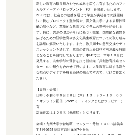
新しい教育の取り組みやその成果を広く共有するためのファ
カルティーディベロップメント（FD）を開催いたします。
本FDでは、社会との連携を通じて学生が実社会での課題解
決に挑むプロジェクト型学習や、異文化共学による多様性理
解の深化など、革新的な教育プログラムの事例を紹介しま
す。特に、共創の理念やそれに基づく授業、国際的な視野を
広げるための語学教育や多文化共生教育についての取り組み
を詳細に解説いたします。また、教員同士の意見交換やディ
スカッションを通じて、教育の質向上を目指す有意義な時間
となることを目指しております。本FDでは、本年１０月に
発足する、共創学部の運営を担う新組織「共創教育推進セン
ター」のご紹介を合わせて行います。大学教育に対する新た
な視点やアイデアを得る絶好の機会ですので、ぜひご参加く
ださい。
【日時・会場】
日時：令和６年９月２６日（木）１３：３０～１６：００
＊オンライン配信（Zoomミーティングまたはウェビナー）
有
対面参加は１００名（先着順）となります。
会場：九州大学伊都地区 センター１号館 １４０３講義室
〒819-0395 福岡市西区元岡744番地