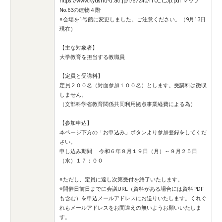
https://www.kyushu-u.ac.jp/f/57240/ITO_1_Jp.pdf マップ
No.63の建物４階
※会場を1号館に変更しました。ご注意ください。（9月13日
現在）
【主な対象者】
大学教育を担当する教職員
【定員と受講料】
定員２００名（対面参加１００名）とします。受講料は徴収
しません。
（文部科学省教育関係共同利用拠点事業経費による為）
【参加申込】
本ページ下方の「お申込み」ボタンより参加登録をしてくだ
さい。
申し込み期間 令和６年８月１９日（月）～９月２５日
（水）１７：００
※ただし、定員に達し次第受付を終了いたします。
※開催日前日までに会議URL（資料がある場合には資料PDF
も含む）を申込メールアドレスにお送りいたします。くれぐ
れもメールアドレスをお間違えの無いようお願いいたしま
す。