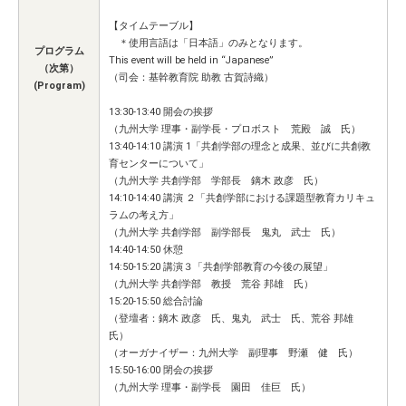
【タイムテーブル】
＊使用言語は「日本語」のみとなります。
プログラム
This event will be held in “Japanese”
（次第）
（司会：基幹教育院 助教 古賀詩織）
(Program)
13:30-13:40 開会の挨拶
（九州大学 理事・副学長・プロボスト 荒殿 誠 氏）
13:40-14:10 講演 1「共創学部の理念と成果、並びに共創教
育センターについて」
（九州大学 共創学部 学部長 鏑木 政彦 氏）
14:10-14:40 講演 ２「共創学部における課題型教育カリキュ
ラムの考え方」
（九州大学 共創学部 副学部長 鬼丸 武士 氏）
14:40-14:50 休憩
14:50-15:20 講演３「共創学部教育の今後の展望」
（九州大学 共創学部 教授 荒谷 邦雄 氏）
15:20-15:50 総合討論
（登壇者：鏑木 政彦 氏、鬼丸 武士 氏、荒谷 邦雄
氏）
（オーガナイザー：九州大学 副理事 野瀬 健 氏）
15:50-16:00 閉会の挨拶
（九州大学 理事・副学長 園田 佳巨 氏）