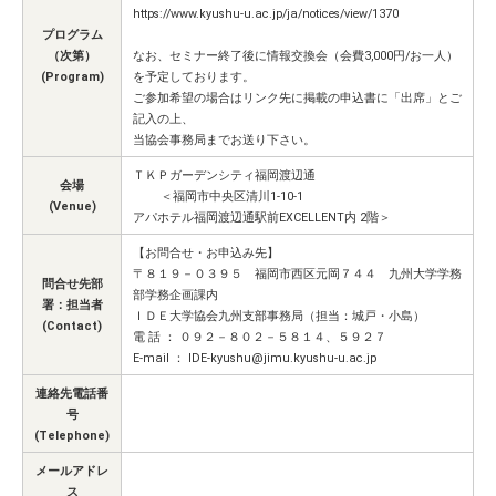
https://www.kyushu-u.ac.jp/ja/notices/view/1370
プログラム
（次第）
なお、セミナー終了後に情報交換会（会費3,000円/お一人）
(Program)
を予定しております。
ご参加希望の場合はリンク先に掲載の申込書に「出席」とご
記入の上、
当協会事務局までお送り下さい。
ＴＫＰガーデンシティ福岡渡辺通
会場
＜福岡市中央区清川1-10-1
(Venue)
アパホテル福岡渡辺通駅前EXCELLENT内 2階＞
【お問合せ・お申込み先】
〒８１９－０３９５ 福岡市西区元岡７４４ 九州大学学務
問合せ先部
部学務企画課内
署：担当者
ＩＤＥ大学協会九州支部事務局（担当：城戸・小島）
(Contact)
電 話 ： ０９２－８０２－５８１４、５９２７
E-mail ： IDE-kyushu@jimu.kyushu-u.ac.jp
連絡先電話番
号
(Telephone)
メールアドレ
ス